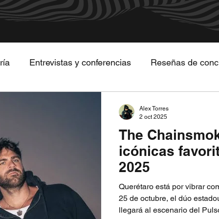
ría
Entrevistas y conferencias
Reseñas de concie
 canciones imperdibles
Conociendo bandas
Alex Torres
2 oct 2025
The Chainsmoke
icónicas favori
2025
Querétaro está por vibrar co
25 de octubre, el dúo esta
llegará al escenario del Pul