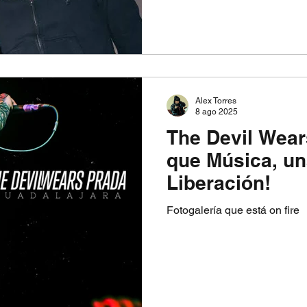
festivales más esperados del
experiencia musical llena de
que han marcado a toda una
Alex Pall y Drew Taggart, T
fuerza imparable en la escen
la música electrónica con le
Alex Torres
8 ago 2025
The Devil Wear
que Música, u
Liberación!
Fotogalería que está on fire