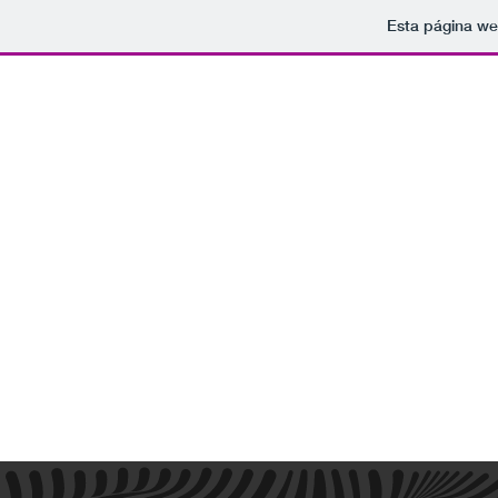
Esta página we
Tomamo
rockparaelfindelmundo@gmail.com