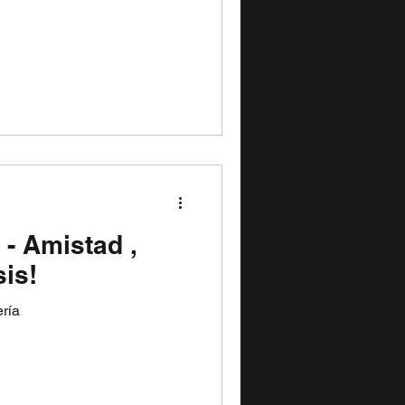
 - Amistad ,
is!
ería