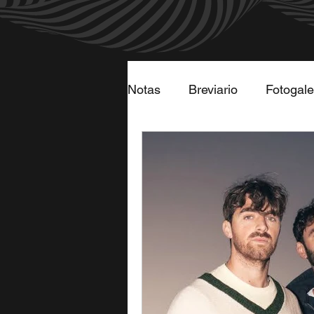
Notas
Breviario
Fotogale
Próximos eventos
Las 3
qué canción eres según tu...