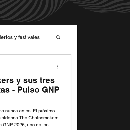
rtos y festivales
rs y sus tres
tas - Pulso GNP
mo nunca antes. El próximo
dounidense The Chainsmokers
so GNP 2025, uno de los