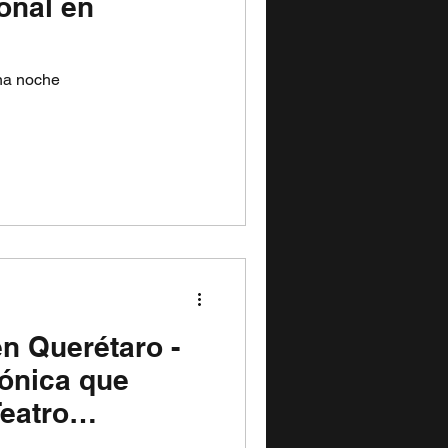
onal en
una noche
en Querétaro -
ónica que
Teatro