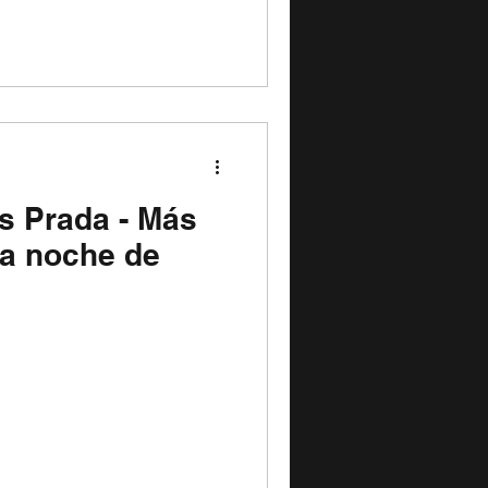
 año, para ofrecer una
 energía, nostalgia y beats
 generación. Formado por
he Chainsmokers ha sido una
a musical global, fusionando
tras cargadas de emoc
s Prada - Más
na noche de