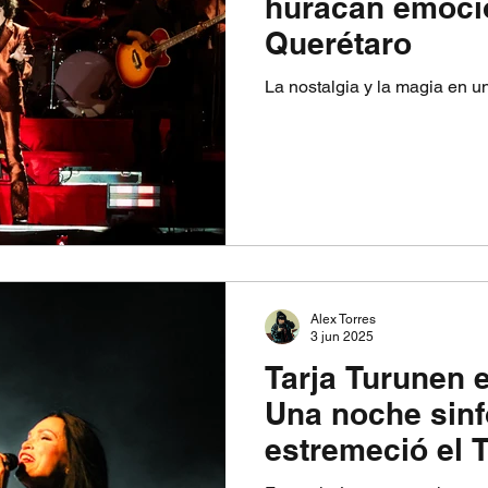
huracán emoci
Querétaro
La nostalgia y la magia en 
Alex Torres
3 jun 2025
Tarja Turunen 
Una noche sinf
estremeció el 
Metropolitano