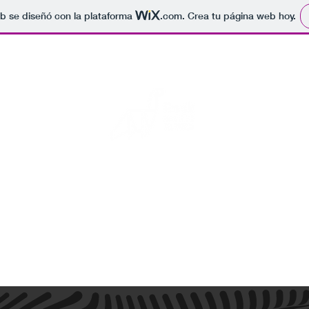
b se diseñó con la plataforma
.com
. Crea tu página web hoy.
Rock para el fin del mundo
s fotos de conciertos, por si se acaba el mundo alguien sepa que 
Inicio
Blog
Eventos