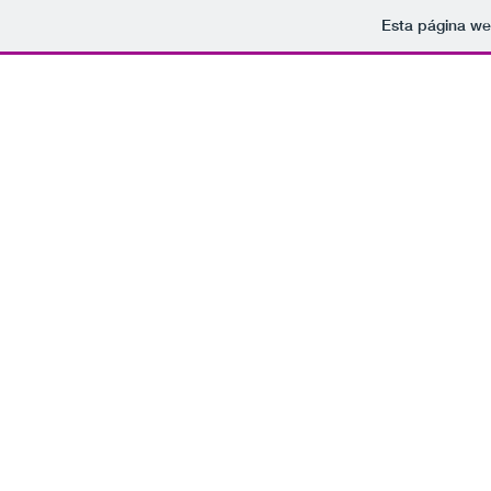
Esta página we
Tomamo
rockparaelfindelmundo@gmail.com