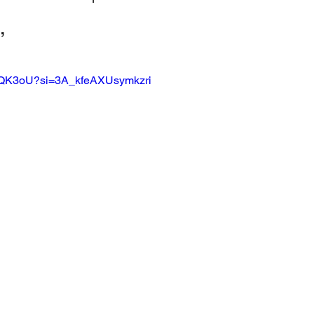
”
ffUQK3oU?si=3A_kfeAXUsymkzri