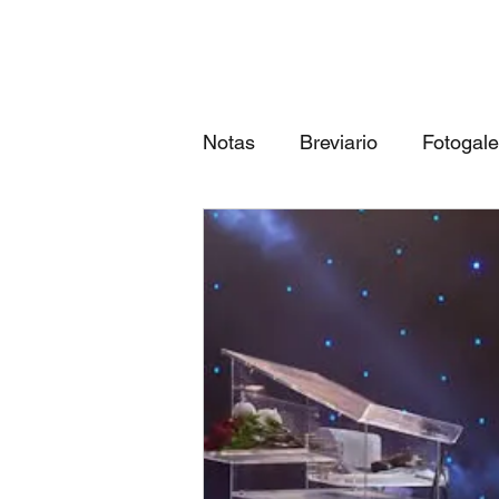
Notas
Breviario
Fotogale
Próximos eventos
Las 3
qué canción eres según tu...