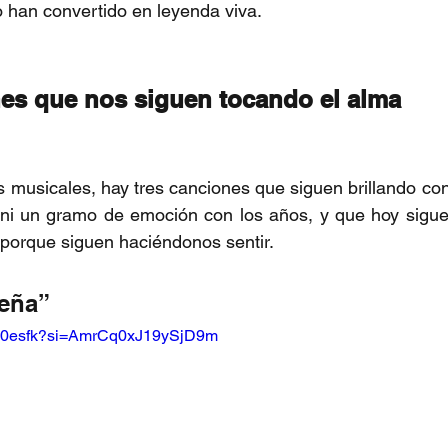
o han convertido en leyenda viva.
nes que nos siguen tocando el alma
s musicales, hay tres canciones que siguen brillando con 
ni un gramo de emoción con los años, y que hoy siguen
orque siguen haciéndonos sentir.
eña” 
8Ri0esfk?si=AmrCq0xJ19ySjD9m