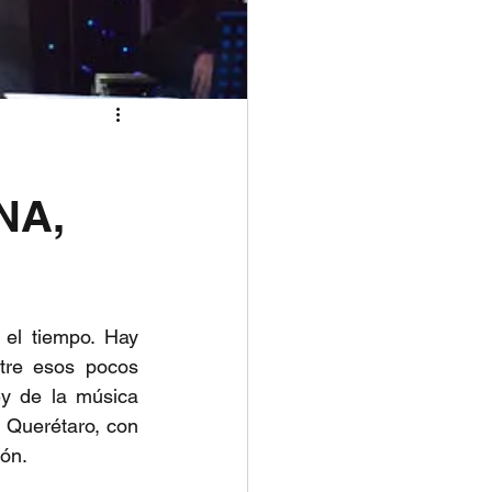
NA,
l tiempo. Hay 
re esos pocos 
y de la música 
 Querétaro, con 
zón.