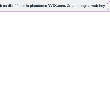
b se diseñó con la plataforma
.com
. Crea tu página web hoy.
Rock para el fin del mundo
s fotos de conciertos, por si se acaba el mundo alguien sepa que 
Inicio
Blog
Eventos