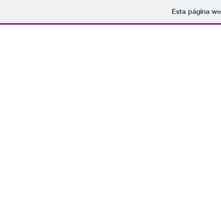
Esta página we
Tomamo
rockparaelfindelmundo@gmail.com