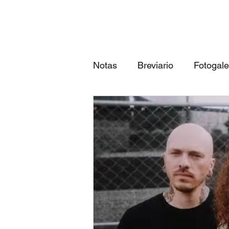
Notas
Breviario
Fotogale
Próximos eventos
Las 3
qué canción eres según tu...