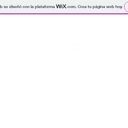
b se diseñó con la plataforma
.com
. Crea tu página web hoy.
Rock para el fin del mundo
s fotos de conciertos, por si se acaba el mundo alguien sepa que 
Inicio
Blog
Eventos