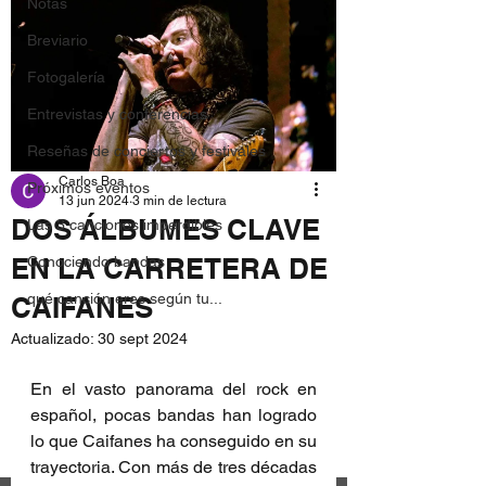
Notas
Breviario
Fotogalería
Entrevistas y conferencias
Reseñas de conciertos y festivales
Carlos Boa
Próximos eventos
13 jun 2024
3 min de lectura
DOS ÁLBUMES CLAVE
Las 3 canciones imperdibles
EN LA CARRETERA DE
Conociendo bandas
qué canción eres según tu...
CAIFANES
Actualizado:
30 sept 2024
En el vasto panorama del rock en 
español, pocas bandas han logrado 
lo que Caifanes ha conseguido en su 
trayectoria. Con más de tres décadas 