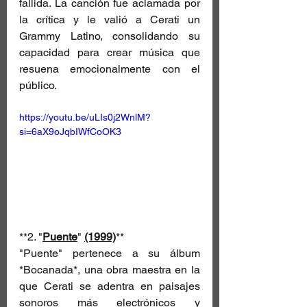
fallida. La canción fue aclamada por 
la crítica y le valió a Cerati un 
Grammy Latino, consolidando su 
capacidad para crear música que 
resuena emocionalmente con el 
público.
https://youtu.be/uLIs0j2WnlM?
si=6aX9oJqbIWfCoOK3
**2. "
Puente
" 
(1999)
**  
"Puente" pertenece a su álbum 
*Bocanada*, una obra maestra en la 
que Cerati se adentra en paisajes 
sonoros más electrónicos y 