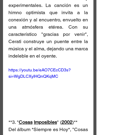
experimentales. La canción es un 
himno optimista que invita a la 
conexión y al encuentro, envuelto en 
una atmósfera etérea. Con su 
característico "gracias por venir", 
Cerati construye un puente entre la 
música y el alma, dejando una marca 
indeleble en el oyente.
https://youtu.be/eAO7CEcCD3s?
si=WgDLCXylHQnQKqMC
**3. "
Cosas
Imposibles
" (
2002
)**  
Del álbum *Siempre es Hoy*, "Cosas 