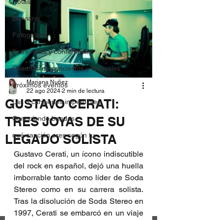
Notas
Breviario
Fotogalería
Entrevistas y conferencias
Reseñas de conciertos y festivales
Mariana Nuñez
Próximos eventos
22 ago 2024
2 min de lectura
GUSTAVO CERATI:
Las 3 canciones imperdibles
TRES JOYAS DE SU
Conociendo bandas
qué canción eres según tu...
LEGADO SOLISTA
Gustavo Cerati, un ícono indiscutible 
del rock en español, dejó una huella 
imborrable tanto como líder de Soda 
Stereo como en su carrera solista. 
Tras la disolución de Soda Stereo en 
1997, Cerati se embarcó en un viaje 