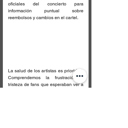
oficiales del concierto para 
información puntual sobre 
reembolsos y cambios en el cartel. 
La salud de los artistas es prioridad. 
Comprendemos la frustración y 
tristeza de fans que esperaban ver a 
Yungblud en vivo; el artista ha 
manifestado su pesar y su 
compromiso de regresar y 
“compensar” a sus seguidores en 
cuanto su equipo médico lo permita. 
Reiteramos la invitación a conservar 