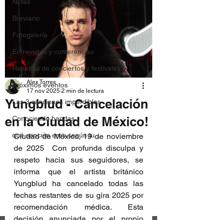
Notas
Breviario
Fotogalería
Entrevistas y conferencias
Reseñas de conciertos y festivales
Alex Torres
Próximos eventos
17 nov 2025
2 min de lectura
Yungblud - Cancelación
Las 3 canciones imperdibles
en la Ciudad de México!
Conociendo bandas
qué canción eres según tu...
Ciudad de México, 19 de noviembre 
de 2025  Con profunda disculpa y 
respeto hacia sus seguidores, se 
informa que el artista británico 
Yungblud ha cancelado todas las 
fechas restantes de su gira 2025 por 
recomendación médica. Esta 
decisión anunciada por el propio 