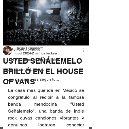
Notas
Breviario
Fotogalería
Entrevistas y conferencias
Reseñas de conciertos y festivales
Diego Fernández
Próximos eventos
8 jul 2024
2 min de lectura
USTED SEÑÁLEMELO
Las 3 canciones imperdibles
BRILLÓ EN EL HOUSE
Conociendo bandas
qué canción eres según tu...
OF VANS
La casa más querida en México se 
congratuló al recibir a la famosa 
banda mendocina "Usted 
Señálemelo", una banda de indie 
rock cuyas canciones vibrantes y 
genuinas lograron conectar 