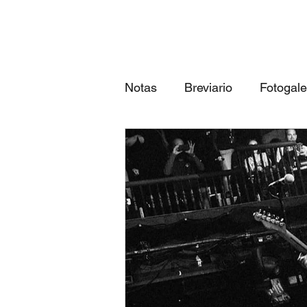
Notas
Breviario
Fotogale
Próximos eventos
Las 3
qué canción eres según tu...