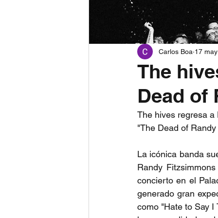
Carlos Boa
17 may
The hive
Dead of 
The hives regresa a
"The Dead of Randy 
La icónica banda su
Randy Fitzsimmons T
concierto en el Pal
generado gran expect
como "Hate to Say I 