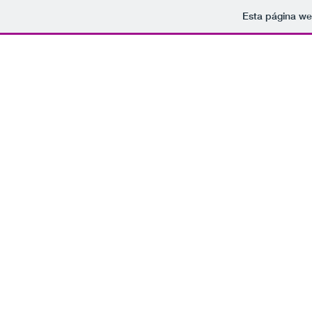
Esta página we
Tomamo
rockparaelfindelmundo@gmail.com