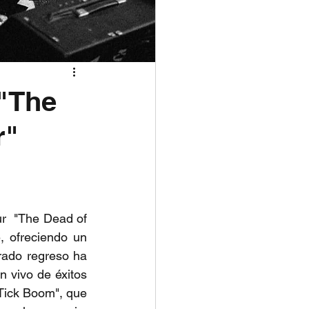
 "The
r"
r  "The Dead of 
 ofreciendo un 
rado regreso ha 
 vivo de éxitos 
Tick Boom", que 