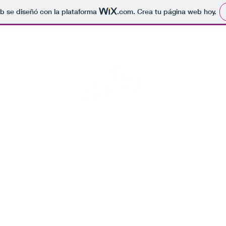
b se diseñó con la plataforma
.com
. Crea tu página web hoy.
Rock para el fin del mundo
s fotos de conciertos, por si se acaba el mundo alguien sepa que 
Inicio
Blog
Eventos