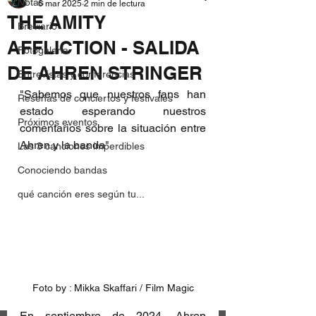
Notas
6 mar 2025
2 min de lectura
THE AMITY
Breviario
AFFLICTION - SALIDA
Fotogalería
DE AHREN STRINGER
Entrevistas y conferencias
"Sabemos que nuestros fans han 
Reseñas de conciertos y festivales
estado esperando nuestros 
Próximos eventos
comentarios sobre la situación entre 
Ahren y la banda"
Las 3 canciones imperdibles
Conociendo bandas
qué canción eres según tu...
Foto by : Mikka Skaffari / Film Magic
En septiembre de 2024, Ahren 