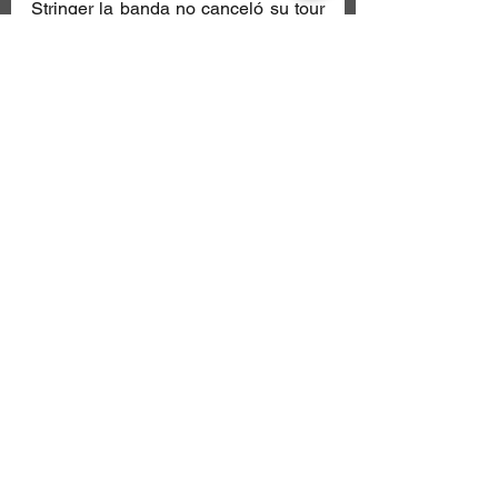
Stringer la banda no canceló su tour  
y sus boletos están disponibles: 
Click Me
Música
Concierto
Metal
Metalcore
Próximos eventos