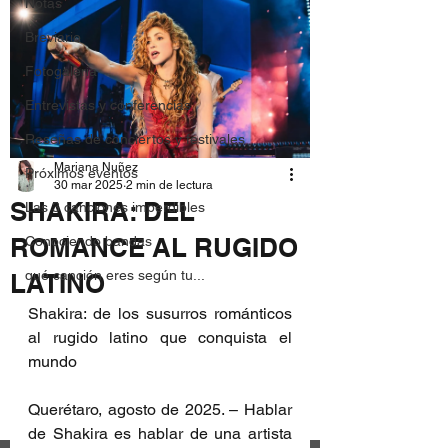
Notas
Breviario
Fotogalería
Entrevistas y conferencias
Reseñas de conciertos y festivales
Mariana Nuñez
Próximos eventos
30 mar 2025
2 min de lectura
SHAKIRA: DEL
Las 3 canciones imperdibles
ROMANCE AL RUGIDO
Conociendo bandas
qué canción eres según tu...
LATINO
Shakira: de los susurros románticos 
al rugido latino que conquista el 
mundo
Querétaro, agosto de 2025. – Hablar 
de Shakira es hablar de una artista 