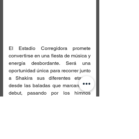
El Estadio Corregidora promete 
convertirse en una fiesta de música y 
energía desbordante. Será una 
oportunidad única para recorrer junto 
a Shakira sus diferentes etapas: 
desde las baladas que marcaron su 
debut, pasando por los himnos 
roqueros que la lanzaron al estrellato 
internacional, hasta los ritmos latinos 
que hoy hacen vibrar a millones.
Un concierto para recordar