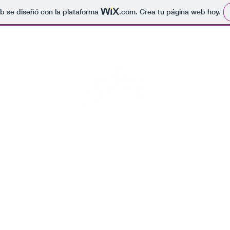
b se diseñó con la plataforma
.com
. Crea tu página web hoy.
Rock para el fin del mundo
s fotos de conciertos, por si se acaba el mundo alguien sepa que 
Inicio
Blog
Eventos