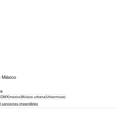
e México
os
CDMX
mexico
Música urbana
Urbanmusic
3 canciones imperdibles