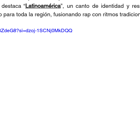
 destaca “
Latinoamérica
”, un canto de identidad y res
 para toda la región, fusionando rap con ritmos tradicio
JE8ZdeG8?si=dzoj-1SCNj0MkDQQ