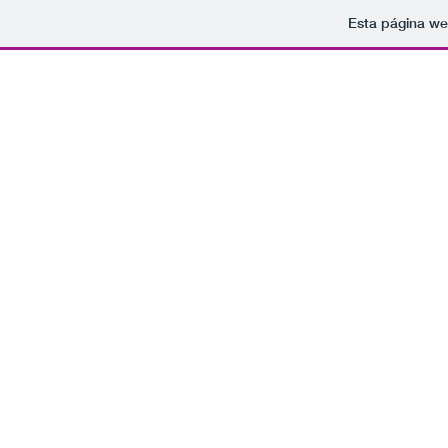
Esta página we
Tomamo
rockparaelfindelmundo@gmail.com