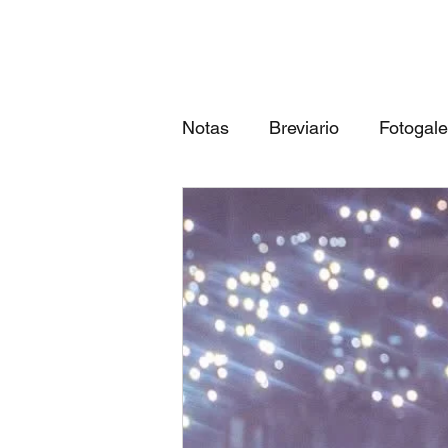
Notas
Breviario
Fotogale
Próximos eventos
Las 3
qué canción eres según tu...