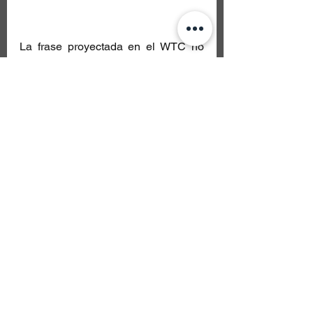
La frase proyectada en el WTC no 
podía ser más acertada: “Ten 
cuidado con lo que deseas”. Porque, 
a veces, los deseos se hacen 
realidad, y este podría ser uno de 
esos momentos que marcarán una 
nueva era para Oasis y sus 
seguidores.
Con el anuncio de las fechas a la 
vuelta de la esquina, solo queda 
prepararse para lo que será uno de 
los eventos musicales más 
esperados en México. ¿Están listos 
para vivir la magia de Oasis una vez 
más?