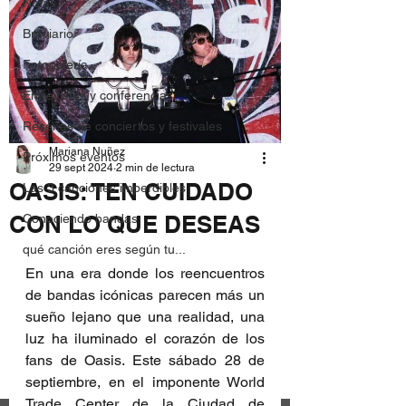
Notas
Breviario
Fotogalería
Entrevistas y conferencias
Reseñas de conciertos y festivales
Mariana Nuñez
Próximos eventos
29 sept 2024
2 min de lectura
OASIS: TEN CUIDADO
Las 3 canciones imperdibles
CON LO QUE DESEAS
Conociendo bandas
qué canción eres según tu...
En una era donde los reencuentros 
de bandas icónicas parecen más un 
sueño lejano que una realidad, una 
luz ha iluminado el corazón de los 
fans de Oasis. Este sábado 28 de 
septiembre, en el imponente World 
Trade Center de la Ciudad de 