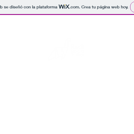
b se diseñó con la plataforma
.com
. Crea tu página web hoy.
Rock para el fin del mundo
s fotos de conciertos, por si se acaba el mundo alguien sepa que 
Inicio
Blog
Eventos