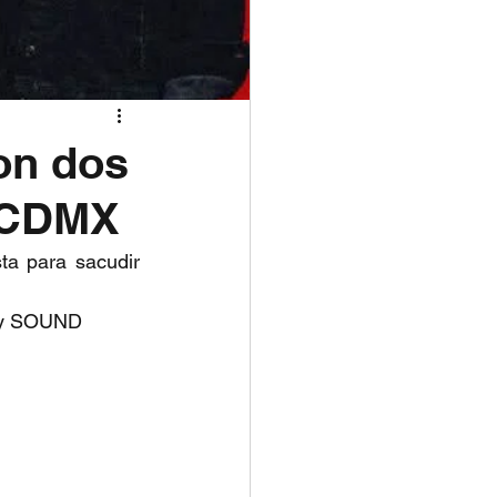
on dos
y CDMX
a para sacudir 