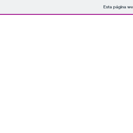
Esta página we
Tomamo
rockparaelfindelmundo@gmail.com