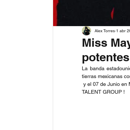
Alex Torres
1 abr 
Miss May
potentes
La banda estadounid
tierras mexicanas c
 y el 07 de Junio en Monterrey presentando por DRMRS ENTERTAINMENT y SOUND 
TALENT GROUP !