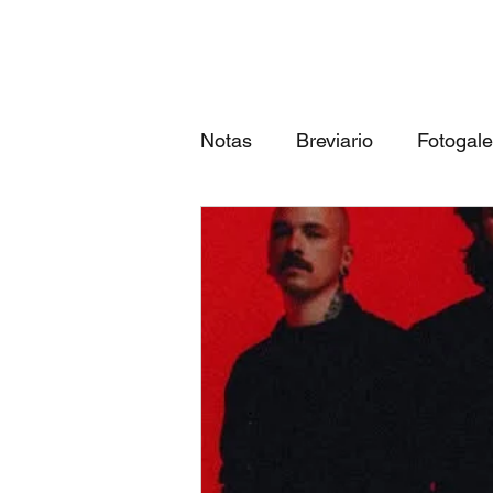
Notas
Breviario
Fotogale
Próximos eventos
Las 3
qué canción eres según tu...