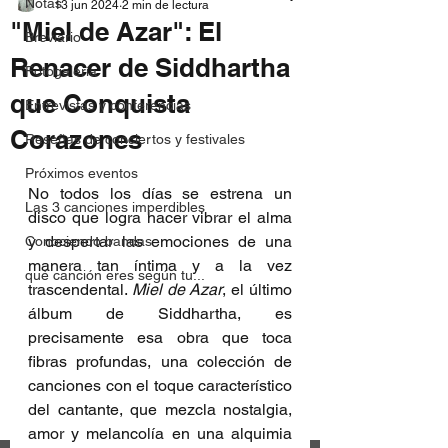
Notas
13 jun 2024
2 min de lectura
"Miel de Azar": El
Breviario
Renacer de Siddhartha
Fotogalería
que Conquista
Entrevistas y conferencias
Corazones
Reseñas de conciertos y festivales
Próximos eventos
No todos los días se estrena un 
Las 3 canciones imperdibles
disco que logra hacer vibrar el alma 
y despertar las emociones de una 
Conociendo bandas
manera tan íntima y a la vez 
qué canción eres según tu...
trascendental. 
Miel de Azar
, el último 
álbum de Siddhartha, es 
precisamente esa obra que toca 
fibras profundas, una colección de 
canciones con el toque característico 
del cantante, que mezcla nostalgia, 
amor y melancolía en una alquimia 