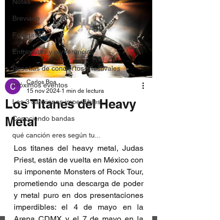
Notas
Breviario
Fotogalería
Entrevistas y conferencias
Reseñas de conciertos y festivales
Carlos Boa
Próximos eventos
15 nov 2024
1 min de lectura
Los Titanes del Heavy
Las 3 canciones imperdibles
Metal
Conociendo bandas
qué canción eres según tu...
Los titanes del heavy metal, Judas 
Priest, están de vuelta en México con 
su imponente Monsters of Rock Tour, 
prometiendo una descarga de poder 
y metal puro en dos presentaciones 
imperdibles: el 4 de mayo en la 
Arena CDMX y el 7 de mayo en la 