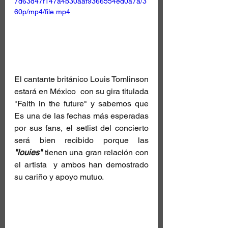
7d63d47f147a4b30aaf9366554ed0a7a/3
60p/mp4/file.mp4
El cantante británico Louis Tomlinson 
estará en México  con su gira titulada 
"Faith in the future" y sabemos que 
Es una de las fechas más esperadas 
por sus fans, el setlist del concierto 
será bien recibido porque las 
"louies" 
tienen una gran relación con 
el artista  y ambos han demostrado 
su cariño y apoyo mutuo. 