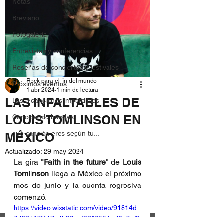
Notas
Breviario
Fotogalería
Entrevistas y conferencias
Reseñas de conciertos y festivales
Rock para el fin del mundo
Próximos eventos
1 abr 2024
1 min de lectura
LAS INFALTABLES DE
Las 3 canciones imperdibles
LOUIS TOMLINSON EN
Conociendo bandas
qué canción eres según tu...
MÉXICO
Actualizado:
29 may 2024
La gira 
"Faith in the future"
 de 
Louis 
Tomlinson
 llega a México el próximo 
mes de junio y la cuenta regresiva 
comenzó.
https://video.wixstatic.com/video/91814d_