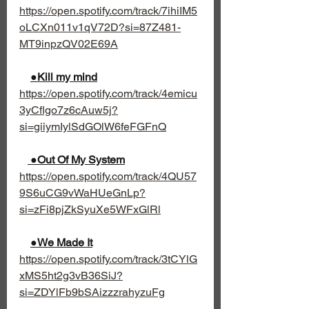
https://open.spotify.com/track/7ihiIM5
oLCXn011v1qV72D?si=87Z481-
MT9inpzQV02E69A
●Kill my mind
https://open.spotify.com/track/4emicu
3yCflgo7z6cAuw5j?
si=giiymIylSdGOlW6feFGFnQ
 ●Out Of My System
https://open.spotify.com/track/4QU57
9S6uCG9vWaHUeGnLp?
si=zFi8pjZkSyuXe5WFxGlRl
●We Made It
https://open.spotify.com/track/3tCYlG
xMS5ht2g3vB36SiJ?
si=ZDYlFb9bSAizzzrahyzuFg