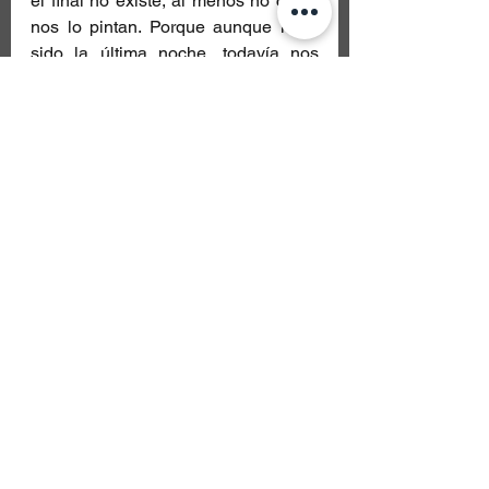
el final no existe, al menos no como 
nos lo pintan. Porque aunque haya 
sido la última noche, todavía nos 
queda el recuerdo de todos los 
momentos vividos en compañía de 
nuestros artistas favoritos. Nos 
vemos enmarcados en un sinfín de 
recuerdos, y de ellos, una semilla 
deja salir una raíz que crecerá para 
motivarnos en los días nublados, que 
nos inspirará cuando las cosas 
parezcan difíciles. La alegría está 
donde están nuestros amigos y seres 
queridos. Por eso y mucho más, no 
fue la última noche que vivimos en 
compañía de Arcadia Libre, sino la 
primera de muchas noches 
cumpliendo nuestros sueños en su 
nombre.