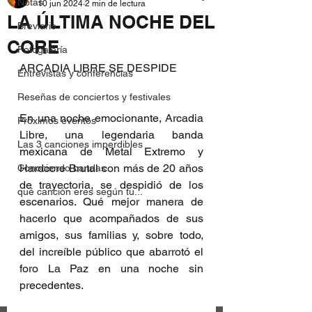
Notas
10 jun 2024
2 min de lectura
LA ÚLTIMA NOCHE DEL
Breviario
CORE
Fotogalería
ARCADIA LIBRE SE DESPIDE
Entrevistas y conferencias
Reseñas de conciertos y festivales
En una noche emocionante, Arcadia 
Próximos eventos
Libre, una legendaria banda 
Las 3 canciones imperdibles
mexicana de Metal Extremo y 
Hardcore Brutal con más de 20 años 
Conociendo bandas
de trayectoria, se despidió de los 
qué canción eres según tu...
escenarios. Qué mejor manera de 
hacerlo que acompañados de sus 
amigos, sus familias y, sobre todo, 
del increíble público que abarrotó el 
foro La Paz en una noche sin 
precedentes.