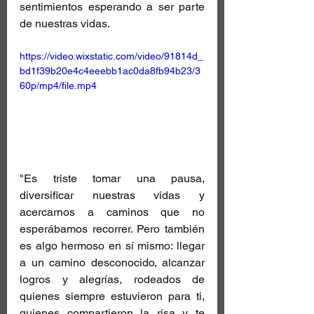
sentimientos esperando a ser parte 
de nuestras vidas.
https://video.wixstatic.com/video/91814d_
bd1f39b20e4c4eeebb1ac0da8fb94b23/3
60p/mp4/file.mp4
"Es triste tomar una pausa, 
diversificar nuestras vidas y 
acercarnos a caminos que no 
esperábamos recorrer. Pero también 
es algo hermoso en sí mismo: llegar 
a un camino desconocido, alcanzar 
logros y alegrías, rodeados de 
quienes siempre estuvieron para ti, 
quienes compartieron la risa y te 