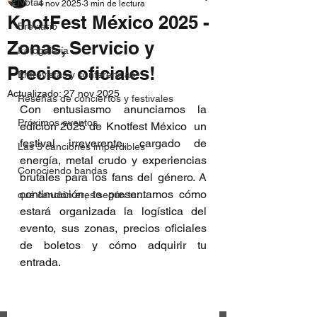
Notas
4 nov 2025
3 min de lectura
KnotFest México 2025 -
Breviario
Zonas, Servicio y
Fotogalería
Precios oficiales!
Entrevistas y conferencias
Actualizado:
27 nov 2025
Reseñas de conciertos y festivales
Con entusiasmo anunciamos la 
Próximos eventos
edición 2025 de Knotfest México  un 
festival irreverente, cargado de 
Las 3 canciones imperdibles
energía, metal crudo y experiencias 
Conociendo bandas
brutales para los fans del género. A 
continuación, te presentamos cómo 
qué canción eres según tu...
estará organizada la logística del 
evento, sus zonas, precios oficiales 
de boletos y cómo adquirir tu 
entrada.