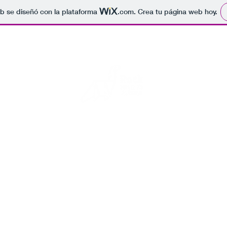
b se diseñó con la plataforma
.com
. Crea tu página web hoy.
Rock para el fin del mundo
s fotos de conciertos, por si se acaba el mundo alguien sepa que 
Inicio
Blog
Eventos