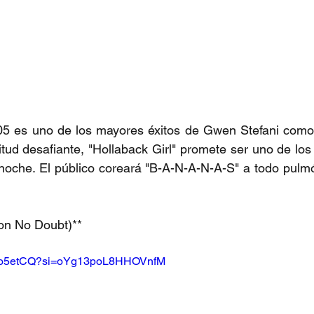
itud desafiante, "Hollaback Girl" promete ser uno de l
oche. El público coreará "B-A-N-A-N-A-S" a todo pulmón
con No Doubt)**  
3Vdo5etCQ?si=oYg13poL8HHOVnfM