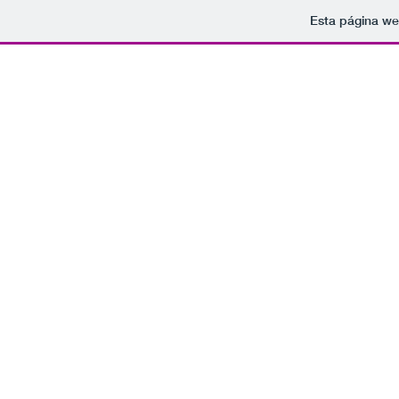
Esta página we
Tomamo
rockparaelfindelmundo@gmail.com