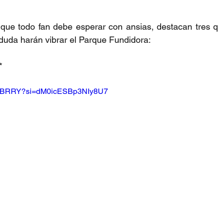
 que todo fan debe esperar con ansias, destacan tres q
 duda harán vibrar el Parque Fundidora:
*  
kth6BRRY?si=dM0icESBp3NIy8U7