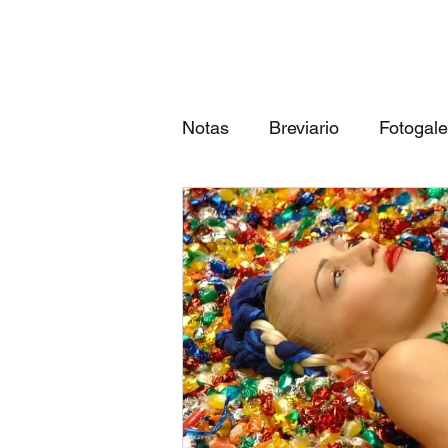
Notas
Breviario
Fotogale
Próximos eventos
Las 3
qué canción eres según tu...