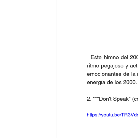
  Este himno del 2005 es uno de los mayores éxitos de Gwen Stefani como solista. Con su 
ritmo pegajoso y act
emocionantes de la n
energía de los 2000.
2. **"Don't Speak" (
https://youtu.be/TR