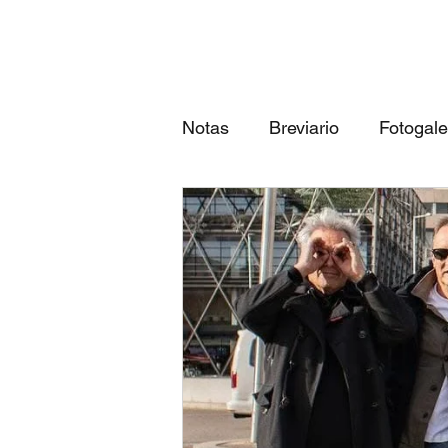
Notas
Breviario
Fotogale
Próximos eventos
Las 3
qué canción eres según tu...