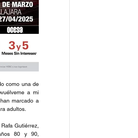
do como una de 
vuélveme a mi 
 han marcado a 
ra adultos.
afa Gutiérrez, 
años 80 y 90, 