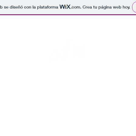
b se diseñó con la plataforma
.com
. Crea tu página web hoy.
Rock para el fin del mundo
s fotos de conciertos, por si se acaba el mundo alguien sepa que 
Inicio
Blog
Eventos