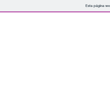
Esta página we
Tomamo
rockparaelfindelmundo@gmail.com