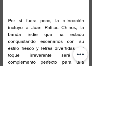
Por si fuera poco, la alineación 
incluye a Juan Palitos Chinos, la 
banda indie que ha estado 
conquistando escenarios con su 
estilo fresco y letras divertidas. Su 
toque irreverente será el 
complemento perfecto para una 
noche que celebra la diversidad y la 
autenticidad en la música.
Este 2 de noviembre, el Festival 
Amigo 2024 será un espacio para 
que todos los asistentes conecten, 
canten, y se dejen llevar por la magia 
de la música en vivo. Es una cita 
para celebrar la amistad, los buenos 