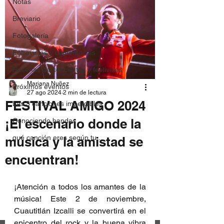
Notas
Breviario
Fotogalería
Entrevistas y conferencias
Reseñas de conciertos y festivales
Mariana Nuñez
Próximos eventos
27 ago 2024
2 min de lectura
FESTIVAL AMIGO 2024
Las 3 canciones imperdibles
¡El escenario donde la
Conociendo bandas
qué canción eres según tu...
música y la amistad se
encuentran!
¡Atención a todos los amantes de la 
música! Este 2 de noviembre, 
Cuautitlán Izcalli se convertirá en el 
epicentro del rock y la buena vibra 