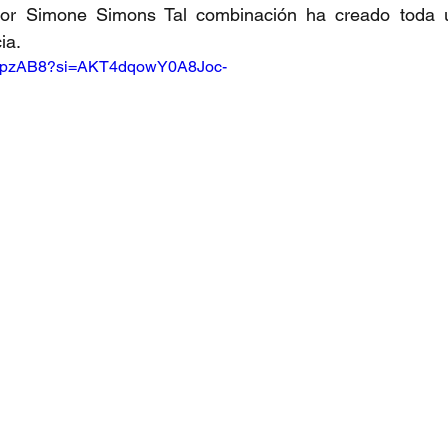
por Simone Simons Tal combinación ha creado toda u
ia.
FATpzAB8?si=AKT4dqowY0A8Joc-