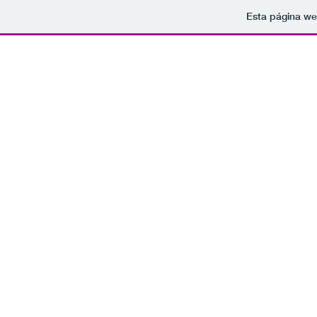
Esta página we
Tomamo
rockparaelfindelmundo@gmail.com