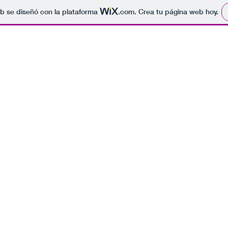
b se diseñó con la plataforma
.com
. Crea tu página web hoy.
Rock para el fin del mundo
s fotos de conciertos, por si se acaba el mundo alguien sepa que 
Inicio
Blog
Eventos