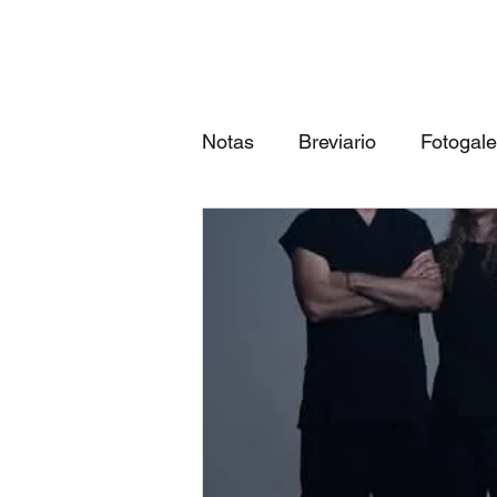
Notas
Breviario
Fotogale
Próximos eventos
Las 3
qué canción eres según tu...