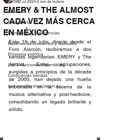
Notas
12 jul 2024
2 min de lectura
EMERY & THE ALMOST
Breviario
CADA VEZ MÁS CERCA
Fotogalería
EN MÉXICO
Entrevistas y conferencias
Este 19 de julio, directo desde el 
Reseñas de conciertos y festivales
Foro Alarcón, recibiremos a dos 
Próximos eventos
bandas legendarias: EMERY y The 
Almost. Estas agrupaciones, 
Las 3 canciones imperdibles
surgidas a principios de la década 
Conociendo bandas
de 2000, han dejado una huella 
qué canción eres según tu...
imborrable en la escena de la 
música alternativa y post-hardcore, 
consolidando un legado brillante y 
sólido.