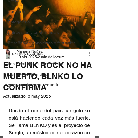
Notas
Breviario
Fotogalería
Entrevistas y conferencias
Reseñas de conciertos y festivales
Mariana Nuñez
Próximos eventos
19 abr 2025
2 min de lectura
EL PUNK ROCK NO HA
Las 3 canciones imperdibles
MUERTO, BLNKO LO
Conociendo bandas
qué canción eres según tu...
CONFIRMA
Actualizado:
8 may 2025
Desde el norte del país, un grito se 
está haciendo cada vez más fuerte. 
Se llama BLNKO y es el proyecto de 
Sergio, un músico con el corazón en 