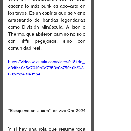
escena lo más punk es apoyarte en 
los tuyos. Es un espíritu que se viene 
arrastrando de bandas legendarias 
como División Minúscula, Allison o 
Thermo, que abrieron camino no solo 
con riffs pegajosos, sino con 
comunidad real.
https://video.wixstatic.com/video/91814d_
a84fb42e5a7040c6a7353b6c759e6bf6/3
60p/mp4/file.mp4
“Escúpeme en la cara”, en vivo Qro. 2024
Y si hay una rola que resume toda 