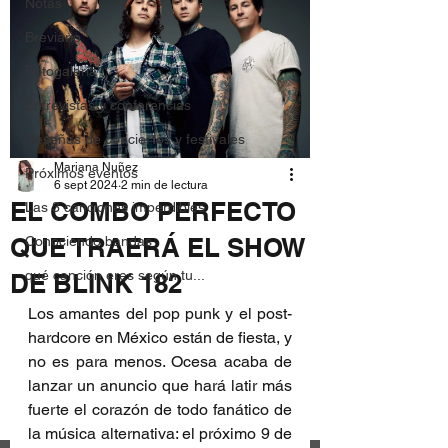
Notas
Breviario
Fotogalería
Entrevistas y conferencias
Reseñas de conciertos y festivales
Mariana Nuñez
Próximos eventos
6 sept 2024
2 min de lectura
EL COMBO PERFECTO
Las 3 canciones imperdibles
QUE TRAERÁ EL SHOW
Conociendo bandas
qué canción eres según tu...
DE BLINK 182
Los amantes del pop punk y el post-
hardcore en México están de fiesta, y 
no es para menos. Ocesa acaba de 
lanzar un anuncio que hará latir más 
fuerte el corazón de todo fanático de 
la música alternativa: el próximo 9 de 