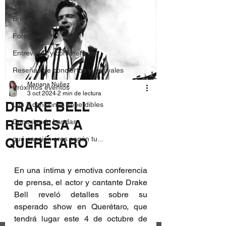
Notas
Breviario
Fotogalería
Entrevistas y conferencias
Reseñas de conciertos y festivales
Mariana Nuñez
Próximos eventos
3 oct 2024
2 min de lectura
DRAKE BELL
Las 3 canciones imperdibles
REGRESA A
Conociendo bandas
qué canción eres según tu...
QUERÉTARO
En una íntima y emotiva conferencia 
de prensa, el actor y cantante Drake 
Bell reveló detalles sobre su 
esperado show en Querétaro, que 
tendrá lugar este 4 de octubre de 