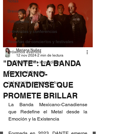
Notas
Breviario
Fotogalería
Entrevistas y conferencias
Reseñas de conciertos y festivales
Mariana Nuñez
Próximos eventos
12 nov 2024
2 min de lectura
"DANTE": LA BANDA
Las 3 canciones imperdibles
MEXICANO-
Conociendo bandas
qué canción eres según tu...
CANADIENSE QUE
PROMETE BRILLAR
La Banda Mexicano-Canadiense 
que Redefine el Metal desde la 
Emoción y la Existencia
Formada en 2023, DANTE emerge 