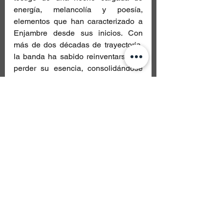
energía, melancolía y poesía, 
elementos que han caracterizado a 
Enjambre desde sus inicios. Con 
más de dos décadas de trayectoria, 
la banda ha sabido reinventarse sin 
perder su esencia, consolidándose 
como una de las propuestas más 
sólidas y queridas dentro del rock 
alternativo en español.
Este concierto no solo representa el 
inicio de una nueva etapa para la 
banda, sino también una 
oportunidad única para 
reencontrarse con su público 
capitalino en uno de los recintos más 
emblemáticos de la Ciudad de 
México. "Daños Luz" no es solo un 