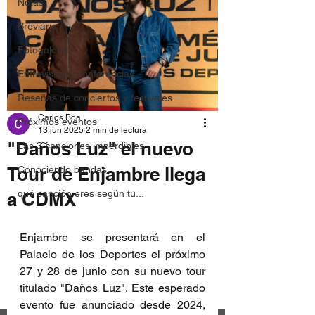
Notas
Breviario
Fotogalería
Entrevistas y conferencias
Reseñas de conciertos y festivales
Carlos Boa
Próximos eventos
13 jun 2025
2 min de lectura
"Daños Luz" el nuevo
Las 3 canciones imperdibles
Tour de Enjambre llega
Conociendo bandas
qué canción eres según tu...
a CDMX
Enjambre se presentará en el 
Palacio de los Deportes el próximo 
27 y 28 de junio con su nuevo tour 
titulado "Daños Luz". Este esperado 
evento fue anunciado desde 2024, 