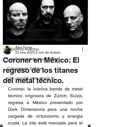
Notas
Breviario
Fotogalería
Entrevistas y conferencias
Reseñas de conciertos y festivales
Alex Torres
Próximos eventos
23 ene 2025
2 min de lectura
Coroner en México: El
Las 3 canciones imperdibles
regreso de los titanes
Conociendo bandas
qué canción eres según tu...
del metal técnico.
Coroner, la icónica banda de metal 
técnico originaria de Zúrich, Suiza, 
regresa a México presentado por 
Dark Dimensions para una noche 
cargada de virtuosismo y energía 
cruda. La cita está marcada para el 