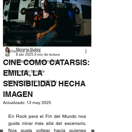
Notas
Breviario
Fotogalería
Entrevistas y conferencias
Reseñas de conciertos y festivales
Mariana Nuñez
Próximos eventos
8 abr 2025
3 min de lectura
CINE COMO CATARSIS:
Las 3 canciones imperdibles
EMILIA, LA
Conociendo bandas
qué canción eres según tu...
SENSIBILIDAD HECHA
IMAGEN
Actualizado:
13 may 2025
En Rock para el Fin del Mundo nos 
gusta mirar más allá del escenario. 
Nos gusta voltear hacia quienes 