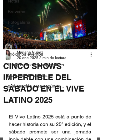
Notas
Breviario
Fotogalería
Entrevistas y conferencias
Reseñas de conciertos y festivales
Mariana Nuñez
Próximos eventos
20 ene 2025
2 min de lectura
CINCO SHOWS
Las 3 canciones imperdibles
IMPERDIBLE DEL
Conociendo bandas
qué canción eres según tu...
SÁBADO EN EL VIVE
LATINO 2025
El Vive Latino 2025 está a punto de 
hacer historia con su 25ª edición, y el 
sábado promete ser una jornada 
inolvidable con una combinación de 