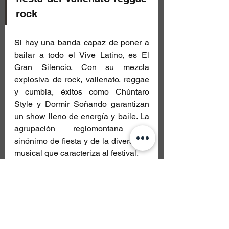
rock
Si hay una banda capaz de poner a 
bailar a todo el Vive Latino, es El 
Gran Silencio. Con su mezcla 
explosiva de rock, vallenato, reggae 
y cumbia, éxitos como Chúntaro 
Style y Dormir Soñando garantizan 
un show lleno de energía y baile. La 
agrupación regiomontana es 
sinónimo de fiesta y de la diversidad 
musical que caracteriza al festival.
https://youtu.be/73L-91N1Fh8?
si=l5MWIn_-5NDho0SF