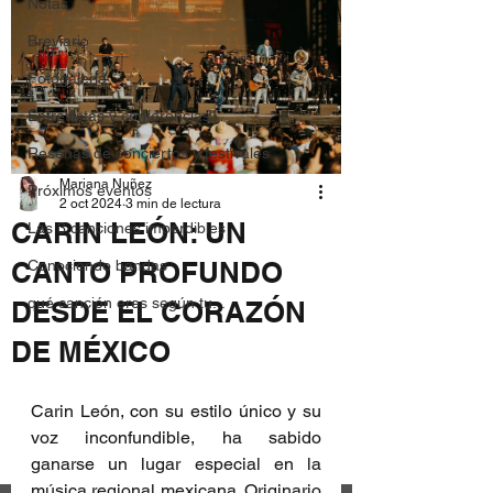
Notas
Breviario
Fotogalería
Entrevistas y conferencias
Reseñas de conciertos y festivales
Mariana Nuñez
Próximos eventos
2 oct 2024
3 min de lectura
CARIN LEÓN: UN
Las 3 canciones imperdibles
CANTO PROFUNDO
Conociendo bandas
qué canción eres según tu...
DESDE EL CORAZÓN
DE MÉXICO
Carin León, con su estilo único y su 
voz inconfundible, ha sabido 
ganarse un lugar especial en la 
música regional mexicana. Originario 