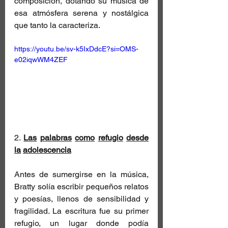
composición, dotando su música de 
esa atmósfera serena y nostálgica 
que tanto la caracteriza.
https://youtu.be/sv-k5IxDdcE?si=OMS-
e02iqwWM4ZEF
2. 
Las
palabras
como
refugio
desde
la
adolescencia
Antes de sumergirse en la música, 
Bratty solía escribir pequeños relatos 
y poesías, llenos de sensibilidad y 
fragilidad. La escritura fue su primer 
refugio, un lugar donde podía 