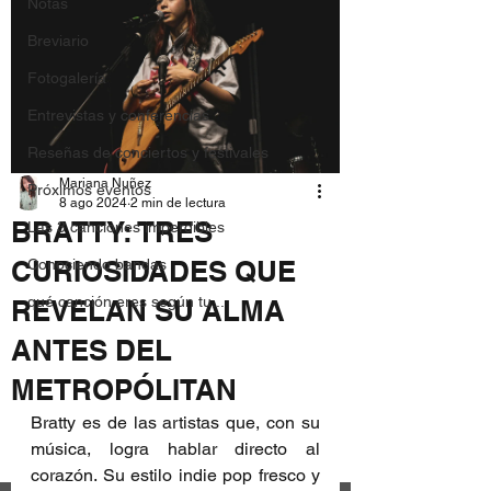
Notas
Breviario
Fotogalería
Entrevistas y conferencias
Reseñas de conciertos y festivales
Mariana Nuñez
Próximos eventos
8 ago 2024
2 min de lectura
BRATTY: TRES
Las 3 canciones imperdibles
CURIOSIDADES QUE
Conociendo bandas
qué canción eres según tu...
REVELAN SU ALMA
ANTES DEL
METROPÓLITAN
Bratty es de las artistas que, con su 
música, logra hablar directo al 
corazón. Su estilo indie pop fresco y 