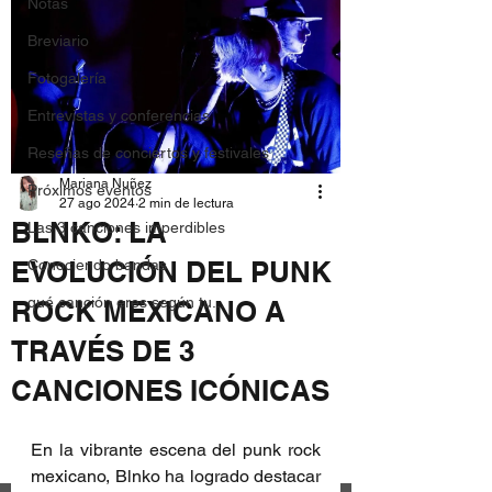
Notas
Breviario
Fotogalería
Entrevistas y conferencias
Reseñas de conciertos y festivales
Mariana Nuñez
Próximos eventos
27 ago 2024
2 min de lectura
BLNKO: LA
Las 3 canciones imperdibles
EVOLUCIÓN DEL PUNK
Conociendo bandas
qué canción eres según tu...
ROCK MEXICANO A
TRAVÉS DE 3
CANCIONES ICÓNICAS
En la vibrante escena del punk rock 
mexicano, Blnko ha logrado destacar 