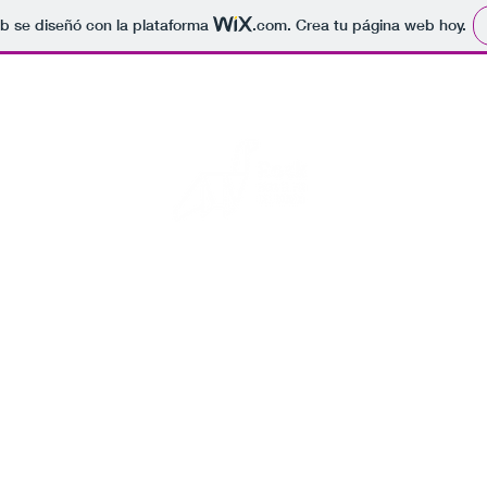
b se diseñó con la plataforma
.com
. Crea tu página web hoy.
Rock para el fin del mundo
s fotos de conciertos, por si se acaba el mundo alguien sepa que 
Inicio
Blog
Eventos