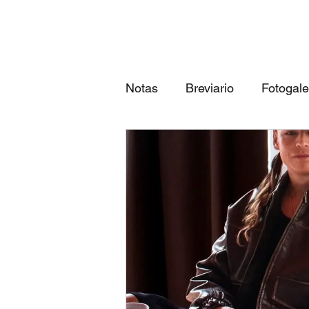
Notas
Breviario
Fotogale
Próximos eventos
Las 3
qué canción eres según tu...