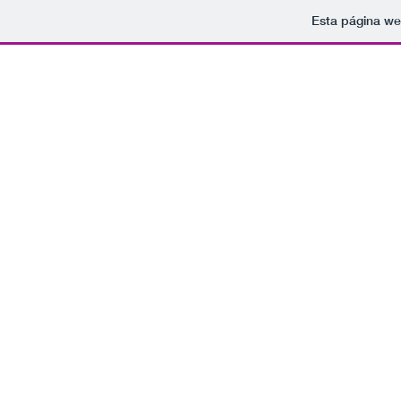
Esta página we
Tomamo
rockparaelfindelmundo@gmail.com