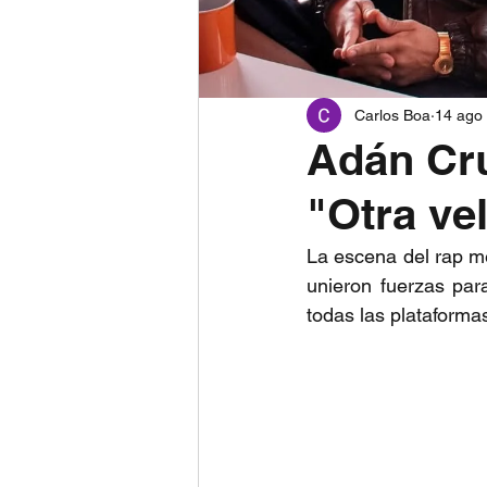
Carlos Boa
14 ago
Adán Cru
"Otra vel
La escena del rap me
unieron fuerzas par
todas las plataforma