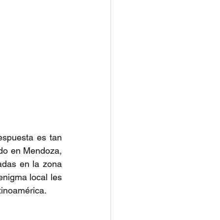
spuesta es tan 
do en Mendoza, 
das en la zona 
nigma local les 
tinoamérica.