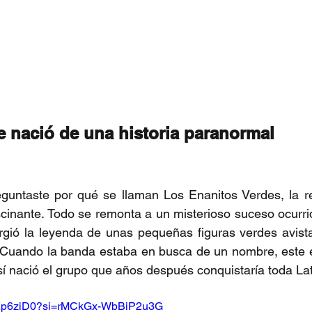
 nació de una historia paranormal
eguntaste por qué se llaman Los Enanitos Verdes, la re
cinante. Todo se remonta a un misterioso suceso ocurri
rgió la leyenda de unas pequeñas figuras verdes avista
. Cuando la banda estaba en busca de un nombre, este e
así nació el grupo que años después conquistaría toda La
AKKp6ziD0?si=rMCkGx-WbBiP2u3G