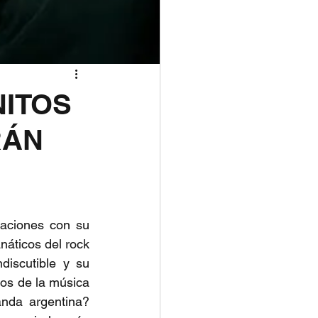
NITOS
RÁN
aciones con su 
áticos del rock 
iscutible y su 
os de la música 
nda argentina? 