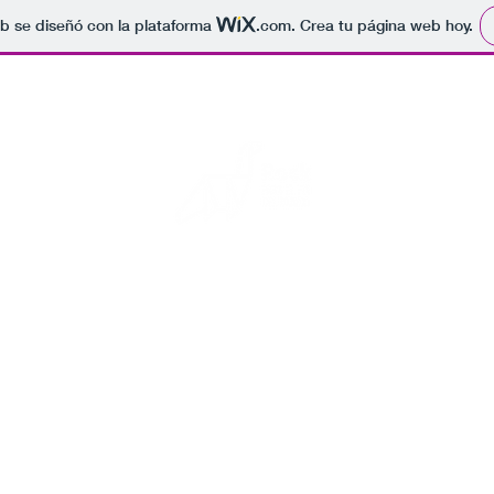
b se diseñó con la plataforma
.com
. Crea tu página web hoy.
Rock para el fin del mundo
s fotos de conciertos, por si se acaba el mundo alguien sepa que 
Inicio
Blog
Eventos