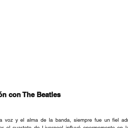
ón con The Beatles
a voz y el alma de la banda, siempre fue un fiel ad
r el cuarteto de Liverpool influyó enormemente en l