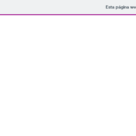
Esta página we
Tomamo
rockparaelfindelmundo@gmail.com