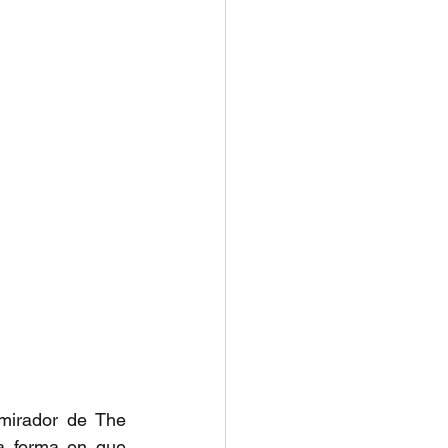
mirador de The 
a forma en que 