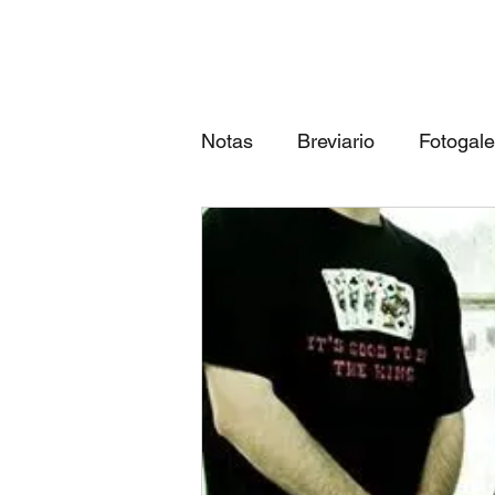
Notas
Breviario
Fotogale
Próximos eventos
Las 3
qué canción eres según tu...