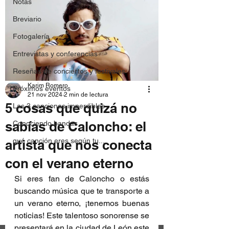
Notas
Breviario
Fotogalería
Entrevistas y conferencias
Reseñas de conciertos y festivales
Karim Romero
Próximos eventos
21 nov 2024
2 min de lectura
5 cosas que quizá no
Las 3 canciones imperdibles
sabías de Caloncho: el
Conociendo bandas
qué canción eres según tu...
artista que nos conecta
con el verano eterno
Si eres fan de Caloncho o estás 
buscando música que te transporte a 
un verano eterno, ¡tenemos buenas 
noticias! Este talentoso sonorense se 
presentará en la ciudad de León este 